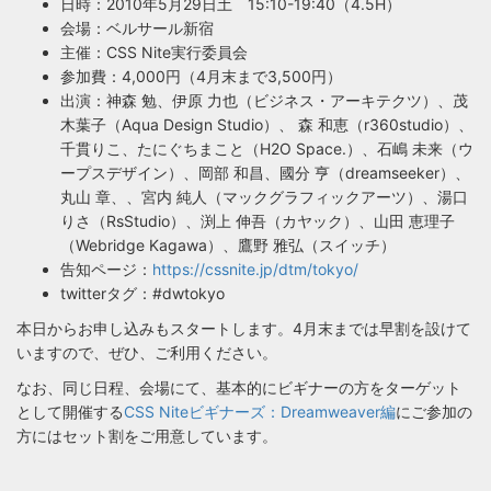
日時：2010年5月29日土 15:10-19:40（4.5H）
会場：ベルサール新宿
主催：CSS Nite実行委員会
参加費：4,000円（4月末まで3,500円）
出演：神森 勉、伊原 力也（ビジネス・アーキテクツ）、茂
木葉子（Aqua Design Studio）、 森 和恵（r360studio）、
千貫りこ、たにぐちまこと（H2O Space.）、石嶋 未来（ウ
ープスデザイン）、岡部 和昌、國分 亨（dreamseeker）、
丸山 章、、宮内 純人（マックグラフィックアーツ）、湯口
りさ（RsStudio）、渕上 伸吾（カヤック）、山田 恵理子
（Webridge Kagawa）、鷹野 雅弘（スイッチ）
告知ページ：
https://cssnite.jp/dtm/tokyo/
twitterタグ：#dwtokyo
本日からお申し込みもスタートします。4月末までは早割を設けて
いますので、ぜひ、ご利用ください。
なお、同じ日程、会場にて、基本的にビギナーの方をターゲット
として開催する
CSS Niteビギナーズ：Dreamweaver編
にご参加の
方にはセット割をご用意しています。