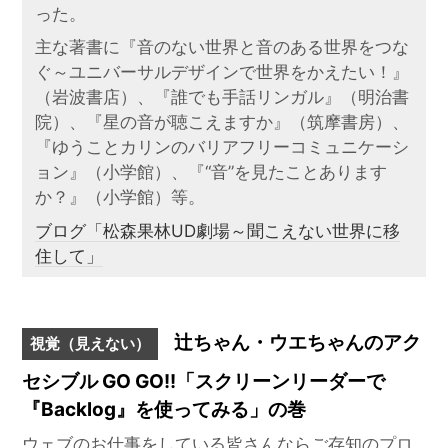
った。
主な著書に『音のない世界と音のある世界をつな
ぐ～ユニバーサルデザインで世界をかえたい！』
（岩波書店）、『誰でも手話リンガル』（明治書
院）、『星の音が聴こえますか』（筑摩書房）、
『ゆうことカリンのバリアフリーコミュニケーシ
ョン』（小学館）、『“音”を見たことあります
か？』（小学館）等。
ブログ「松森果林UD劇場～聞こえない世界に移
住して」
辻ちゃん・ウエちゃんのアク
視覚（見えない）
セシブル GO GO!!「スクリーンリーダーで
『Backlog』を使ってみる」の巻
ウェブのお仕事をしている皆さんならご存知のプロ