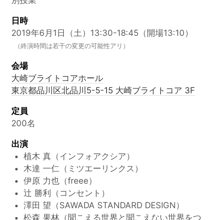
別授業
日時
2019年6月1日（土）13:30-18:45（開場13:10）
（終演時間は若干の変更の可能性アリ）
会場
大崎ブライトコアホール
東京都品川区北品川5-5-15 大崎ブライトコア 3F
定員
200名
出演
植木 真（インフォアクシア）
木達 一仁（ミツエーリンクス）
伊原 力也（freee）
辻 勝利（コンセント）
澤田 望（SAWADA STANDARD DESIGN）
松森 果林（聞こえる世界と聞こえない世界をつ