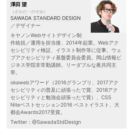
澤田 望
（さわだ・のぞみ）
SAWADA STANDARD DESIGN
／デザイナー
キヤノンWebサイトデザイン制
作統括／運用を担当後、2014年起業。Webアク
セシビリティ検証、イラスト制作等に従事。ウェ
ブアクセシビリティ基盤委員会委員。岡山情報ビ
ジネス学院非常勤講師。リーダブルな夜共同主
宰。
okawebアワード（2016グランプリ、2017アク
セシビリティの普及に頑張ったで賞、2018アク
セシビリティと勉強会頑張ったで賞）、CSS
Niteベストセッション2016 ベストイラスト、大
都会Awards2017受賞。
Twitter：@SawadaStdDesign