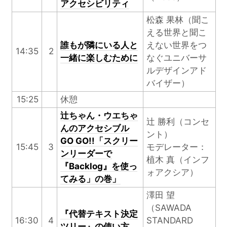
アクセシビリティ
松森 果林（聞こ
える世界と聞こ
誰もが隣にいる人と
えない世界をつ
14:35
2
一緒に楽しむために
なぐユニバーサ
ルデザインアド
バイザー）
15:25
休憩
辻ちゃん・ウエちゃ
辻 勝利（コンセ
んのアクセシブル
ント）
GO GO!!「スクリー
15:45
3
モデレーター：
ンリーダーで
植木 真（インフ
『Backlog』を使っ
ォアクシア）
てみる」の巻」
澤田 望
（SAWADA
『代替テキスト決定
16:30
4
STANDARD
ツリー』の使い方