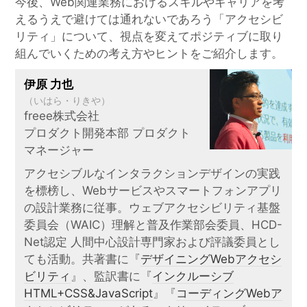
今後、Web関連業務におけるスキルやキャリアを考
えるうえで避けては通れないであろう「アクセシビ
リティ」について、視点を変えてポジティブに取り
組んでいくための考え方やヒントをご紹介します。
伊原 力也
（いはら・りきや）
freee株式会社
プロダクト開発本部 プロダクト
マネージャー
アクセシブルなインタラクションデザインの実践
を標榜し、Webサービスやスマートフォンアプリ
の設計業務に従事。ウェブアクセシビリティ基盤
委員会（WAIC）理解と普及作業部会委員、HCD-
Net認定 人間中心設計専門家および評議委員とし
ても活動。共著書に『
デザイニングWebアクセシ
ビリティ
』、監訳書に『
インクルーシブ
HTML+CSS&JavaScript
』『
コーディングWebア