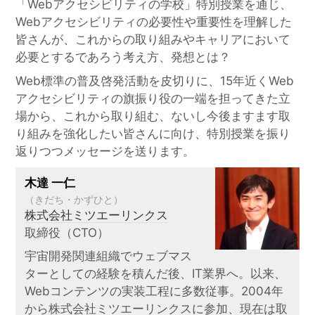
「Webアクセシビリティの学校」特別授業を通じ、
Webアクセシビリティの必要性や重要性を理解した
皆さんが、これからの取り組みやキャリアにおいて
必要とするであろう考え方、発想とは？
Web標準の普及啓発活動を皮切りに、15年近くWeb
アクセシビリティの旗振り役の一端を担ってきた立
場から、これから取り組む、ないし今後ますます取
り組みを強化したい皆さんに向け、特別授業を振り
返りつつメッセージを送ります。
木達 一仁
（きだち・かずひと）
株式会社ミツエーリンクス
取締役（CTO）
宇宙開発関連組織でウェブマス
ターとしての経験を積んだ後、IT業界へ。以来、
Webコンテンツの実装工程に多数従事。2004年
から株式会社ミツエーリンクスに参加、現在は取