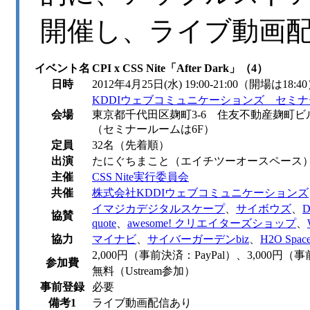
開催し、ライブ動画
イベント名
CPI x CSS Nite「After Dark」（4）
日時
2012年4月25日(水) 19:00-21:00（開場は18:4
KDDIウェブコミュニケーションズ セミ
会場
東京都千代田区麹町3-6 住友不動産麹町ビ
（セミナールームは6F）
定員
32名（先着順）
出演
たにぐちまこと（エイチツーオースペース
主催
CSS Nite実行委員会
共催
株式会社KDDIウェブコミュニケーションズ
イマジカデジタルスケープ
、
サイボウズ
、
D
協賛
quote
、
awesome! クリエイターズショップ
、
協力
マイナビ
、
サイバーガーデンbiz
、
H2O Space
2,000円（事前決済：PayPal）、3,000
参加費
無料（Ustream参加）
事前登録
必要
備考1
ライブ動画配信あり