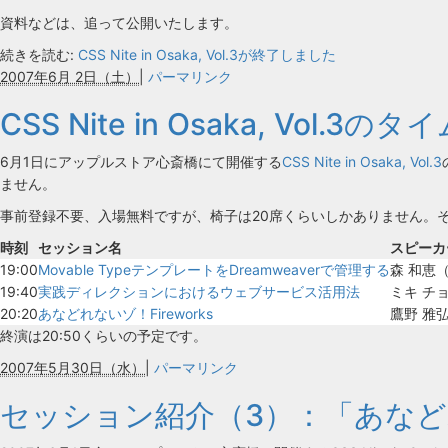
資料などは、追って公開いたします。
続きを読む:
CSS Nite in Osaka, Vol.3が終了しました
2007年6月 2日（土）
|
パーマリンク
CSS Nite in Osaka, Vol.3
6月1日にアップルストア心斎橋にて開催する
CSS Nite in Osaka, Vol.3
ません。
事前登録不要、入場無料ですが、椅子は20席くらいしかありません。
時刻
セッション名
スピーカ
19:00
Movable TypeテンプレートをDreamweaverで管理する
森 和恵（r
19:40
実践ディレクションにおけるウェブサービス活用法
ミキ チ
20:20
あなどれないゾ！Fireworks
鷹野 雅
終演は20:50くらいの予定です。
2007年5月30日（水）
|
パーマリンク
セッション紹介（3）：「あなどれな