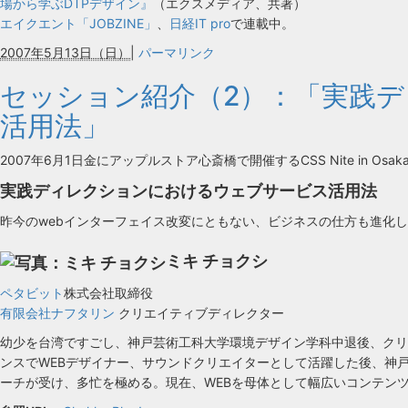
場から学ぶDTPデザイン』
（エクスメディア、共著）
エイクエント「JOBZINE」
、
日経IT pro
で連載中。
2007年5月13日（日）
|
パーマリンク
セッション紹介（2）：「実践
活用法」
2007年6月1日金にアップルストア心斎橋で開催するCSS Nite in Osa
実践ディレクションにおけるウェブサービス活用法
昨今のwebインターフェイス改変にともない、ビジネスの仕方も進化
ミキ チョクシ
ペタビット
株式会社取締役
有限会社ナフタリン
クリエイティブディレクター
幼少を台湾ですごし、神戸芸術工科大学環境デザイン学科中退後、クリ
ンスでWEBデザイナー、サウンドクリエイターとして活躍した後、神
ーチが受け、多忙を極める。現在、WEBを母体として幅広いコンテン