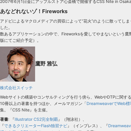
2007年6月1日金にアップルストア心斎橋で開催するCSS Nite in Osa
あなどれないゾ！Fireworks
アドビによるマクロメディアの買収によって“花火”のように散ってしまう
した。
数あるアプリケーションの中で、Fireworksを愛してやまないという
版にてご紹介予定）。
鷹野 雅弘
株式会社スイッチ
Webサイトの構築やコンサルティングを行う傍ら、WebやDTPに関
10冊以上の著書を持つほか、メールマガジン「
DreamweaverでWeb
集。『CSS Nite』を主催。
著書
: 『
Illustrator CS2完全制覇
』（翔泳社）、
『
できるクリエーターFlash独習ナビ
』（インプレス）、『
Dreamw