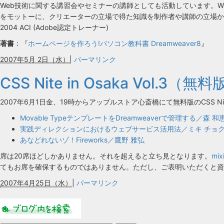
Web技術に関する講習会やセミナーの講師としても活動しています。
をモットーに、クリエーターの立場で得た知識を制作者や講師の立場から、
2004 ACI (Adobe認定トレーナー)
著書
：『
ホームページを作ろう!パソコン教科書 Dreamweaver8
』
2007年5月 2日（水）
|
パーマリンク
CSS Nite in Osaka Vol.3（
2007年6月1日金、19時からアップルストア心斎橋にて無料版のCSS 
Movable TypeテンプレートをDreamweaverで管理する／森 和
実践ディレクションにおけるウェブサービス活用法／ミキ チョ
あなどれないゾ！Fireworks／鷹野 雅弘
席は20席ほどしかありません。それを超えると立ち見となります。
mi
てもお席を確保するものではありません。ただし、ご表明いただくと資
2007年4月25日（水）
|
パーマリンク