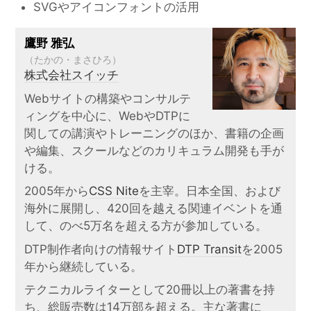
SVGやアイコンフォントの活用
鷹野 雅弘
（たかの・まさひろ）
株式会社スイッチ
Webサイトの構築やコンサルテ
ィングを中心に、WebやDTPに
関しての講演やトレーニングのほか、書籍の企画
や編集、スクールなどのカリキュラム開発も手が
ける。
2005年から
CSS Nite
を主宰。日本全国、および
海外に展開し、420回を越える関連イベントを通
して、のべ5万名を超える方が参加している。
DTP制作者向けの情報サイト
DTP Transit
を2005
年から継続している。
テクニカルライターとして20冊以上の著書を持
ち、総販売数は14万部を超える。主な著書に