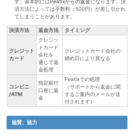
す。基本的には
Peatixからの返金
になります。決
済方法によっては手数料（500円）が差し引かれ
てしまうことがあります。
決済方法
返金方法
タイミング
クレジッ
トカード
クレジット
クレジットカード会社の
会社を
カード
締め日により異なる
通じて返
金処理
Peatixでの処理
指定銀行
コンビニ
（サポートから返金に関
口座に返
/ATM
するご案内のメールが送
金
付されます）
協賛、協力