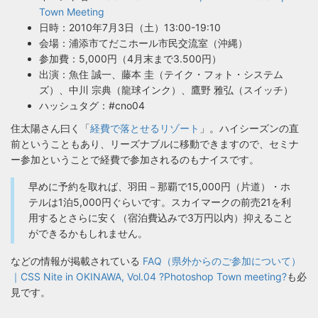
Town Meeting
日時：2010年7月3日（土）13:00-19:10
会場：浦添市てだこホール市民交流室（沖縄）
参加費：5,000円（4月末まで3.500円）
出演：魚住 誠一、藤本 圭（テイク・フォト・システム
ズ）、中川 宗典（龍球インク）、鷹野 雅弘（スイッチ）
ハッシュタグ：#cno04
住太陽さん曰く「
経費で落とせるリゾート
」。ハイシーズンの直
前ということもあり、リーズナブルに移動できますので、セミナ
ー参加ということで経費で参加されるのもナイスです。
早めに予約を取れば、羽田－那覇で15,000円（片道）・ホ
テルは1泊5,000円ぐらいです。スカイマークの前売21を利
用するとさらに安く（宿泊費込みで3万円以内）抑えること
ができるかもしれません。
などの情報が掲載されている
FAQ（県外からのご参加について）
｜CSS Nite in OKINAWA, Vol.04 ?Photoshop Town meeting?
も必
見です。