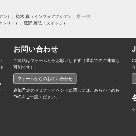
デン）、植木 真（インフォアクシア）、原 一浩
ドファクトリー）、鷹野 雅弘（スイッチ）
お問い合わせ
わ
ご連絡はフォームからお願いします（匿名でのご連絡も
C
ート
可能です）。
介
フォームからのお問い合わせ
の
年
参加予定のセミナーイベントに関しては、あらかじめ各
FAQをご一読ください。
セ