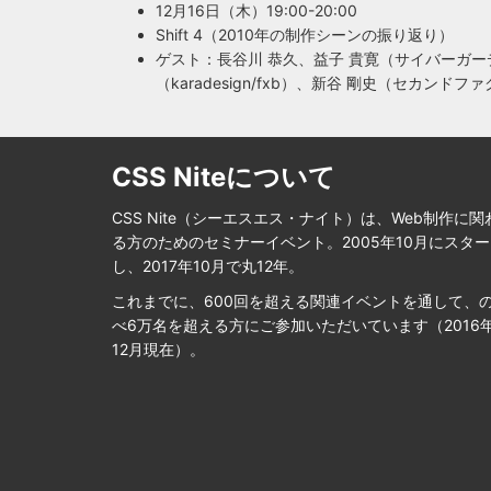
12月16日（木）19:00-20:00
Shift 4（2010年の制作シーンの振り返り）
ゲスト：長谷川 恭久、益子 貴寛（サイバーガー
（karadesign/fxb）、新谷 剛史（セカン
CSS Niteについて
CSS Nite（シーエスエス・ナイト）は、Web制作に関
る方のためのセミナーイベント。2005年10月にスタ
し、2017年10月で丸12年。
これまでに、600回を超える関連イベントを通して、
べ6万名を超える方にご参加いただいています（2016
12月現在）。