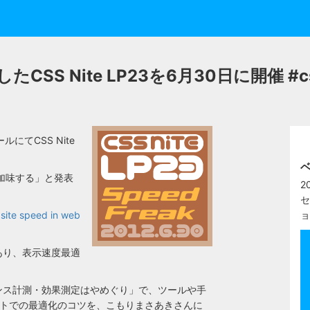
 Nite LP23を6月30日に開催 #cssn
にてCSS Nite
ベ
を加味する」と発表
2
セ
ョ
 site speed in web
あり、表示速度最適
マンス計測・効果測定はやめぐり」で、ツールや手
イトでの最適化のコツを、こもりまさあきさんに