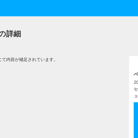
）の詳細
にて内容が補足されています。
ベ
2
セ
ョ